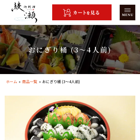
コ
ン
テ
ン
ツ
へ
おにぎり桶 (3〜4人前)
ス
キ
ッ
プ
ホーム
»
商品一覧
»
おにぎり桶 (3〜4人前)