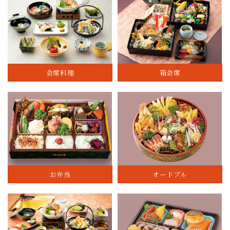
会席料理
箱会席
お弁当
オードブル