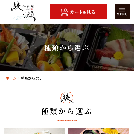
コ
ン
テ
ン
ツ
へ
種類から選ぶ
ス
キ
ッ
プ
ホーム
»
種類から選ぶ
種類から選ぶ